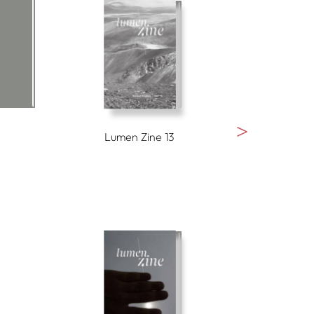
Betonblumen 010
Betonblumen 015
Typopassage 1
Lumen Zine 5
Lumen Zine 13
Betonblumen 001
Betonblumen 013
Typopassage 2
Lumen Zine 1