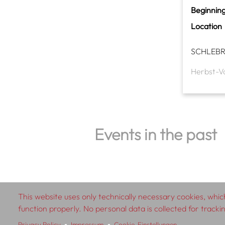
Beginning
Location
SCHLEB
Herbst-V
Events in the past
This website uses only technically necessary cookies, which
© 2026 SCHLEBRÜGGE.EDITOR
function properly. No personal data is collected for track
Privacy Policy
Impressum
Cookie-Einstellungen