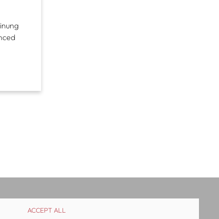
einung
unced
ACCEPT ALL