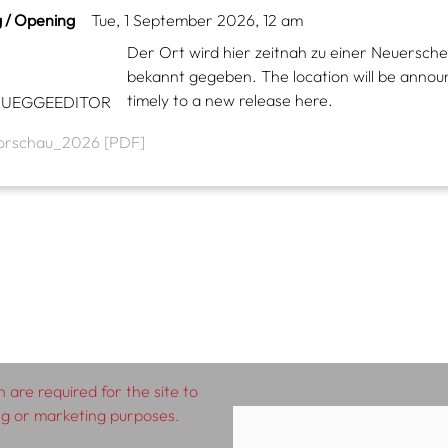
 / Opening
Tue, 1 September 2026, 12 am
Der Ort wird hier zeitnah zu einer Neuersch
bekannt gegeben. The location will be anno
timely to a new release here.
RUEGGEEDITOR
orschau_2026 [PDF]
 are required for the site to
ing or marketing purposes.