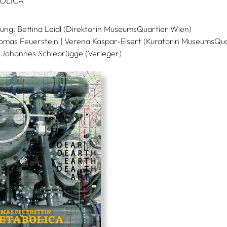
OLICA
ng: Bettina Leidl (Direktorin MuseumsQuartier Wien)
homas Feuerstein | Verena Kaspar-Eisert (Kuratorin MuseumsQua
| Johannes Schlebrügge (Verleger)