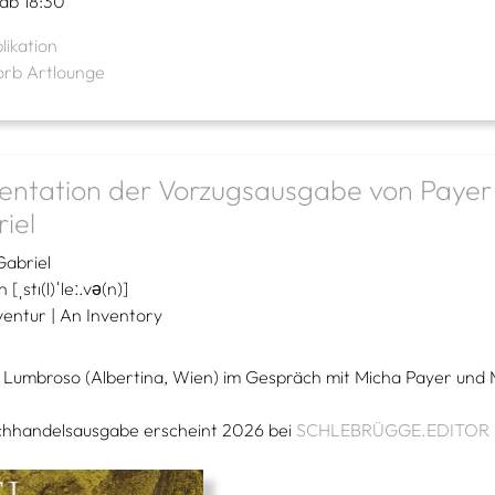
 ab 18:30
likation
orb Artlounge
entation der Vorzugsausgabe von Payer
iel
Gabriel
n [ˌstı(l)ˈleː.vǝ(n)]
ventur | An Inventory
 Lumbroso (Albertina, Wien) im Gespräch mit Micha Payer und 
chhandelsausgabe erscheint 2026 bei
SCHLEBRÜGGE.EDITOR