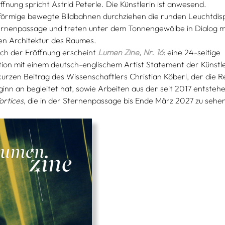
ffnung spricht Astrid Peterle. Die Künstlerin ist anwesend.
förmige bewegte Bildbahnen durchziehen die runden Leuchtdis
ernenpassage und treten unter dem Tonnengewölbe in Dialog m
en Architektur des Raumes.
ich der Eröffnung erscheint
Lumen Zine, Nr. 16
:
eine 24-seitige
tion mit einem deutsch-englischem Artist Statement der Künstle
urzen Beitrag des Wissenschaftlers Christian Köberl, der die R
inn an begleitet hat, sowie Arbeiten aus der seit 2017 entste
ortices
, die in der Sternenpassage bis Ende März 2027 zu sehen