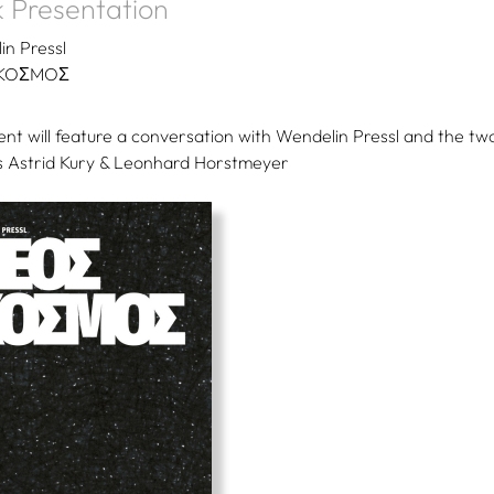
 Presentation
in Pressl
 KOΣMOΣ
nt will feature a conversation with Wendelin Pressl and the tw
s Astrid Kury & Leonhard Horstmeyer