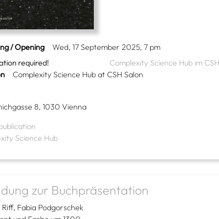
ing / Opening
Wed, 17 September 2025, 7 pm
ation required!
Complexity Science Hub im CSH
on
Complexity Science Hub at CSH Salon
nichgasse 8, 1030 Vienna
publication
xity Science Hub
adung zur Buchpräsentation
 Riff
Fabia Podgorschek
nt und Farbe um 1300