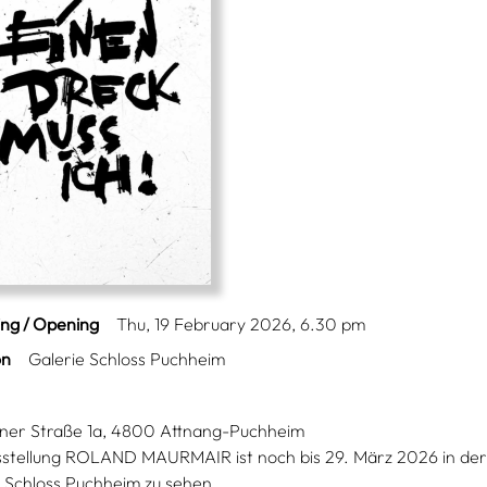
ing / Opening
Thu, 19 February 2026, 6.30 pm
on
Galerie Schloss Puchheim
er Straße 1a, 4800 Attnang-Puchheim
sstellung ROLAND MAURMAIR ist noch bis 29. März 2026 in der
 Schloss Puchheim zu sehen.