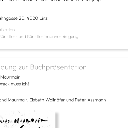
ahngasse 20, 4020 Linz
likation
ünstler- und Künstlerinnenvereinigung
adung zur Buchpräsentation
 Maurmair
reck muss ich!
land Maurmair, Elsbeth Wallnöfer und Peter Assmann