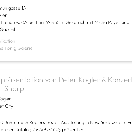
mühlgasse 1A
ien
a Lumbroso (Albertina, Wien) im Gespräch mit Micha Payer und
Gabriel
likation
ne König Galerie
präsentation von Peter Kogler & Konzer
tt Sharp
Kogler
et City
0 Jahre nach Koglers erster Ausstellung in New York wird im F
num der Katalog
Alphabet City
präsentiert.