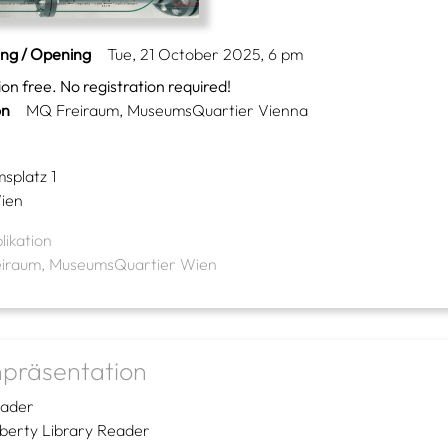
ing / Opening
Tue, 21 October 2025, 6 pm
on free. No registration required!
on
MQ Freiraum, MuseumsQuartier Vienna
splatz 1
ien
likation
iraum, MuseumsQuartier Wien
präsentation
rader
iberty Library Reader