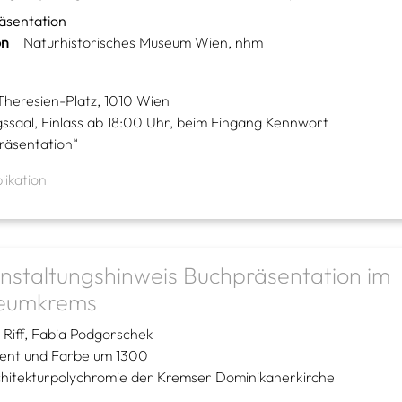
äsentation
on
Naturhistorisches Museum Wien, nhm
Theresien-Platz, 1010 Wien
ssaal, Einlass ab 18:00 Uhr, beim Eingang Kennwort
räsentation“
likation
nstaltungshinweis Buchpräsentation im
eumkrems
 Riff
Fabia Podgorschek
nt und Farbe um 1300
chitekturpolychromie der Kremser Dominikanerkirche