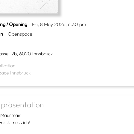
ing / Opening
Fri, 8 May 2026, 6.30 pm
on
Openspace
asse 12b, 6020 Innsbruck
likation
ace Innsbruck
präsentation
 Maurmair
reck muss ich!