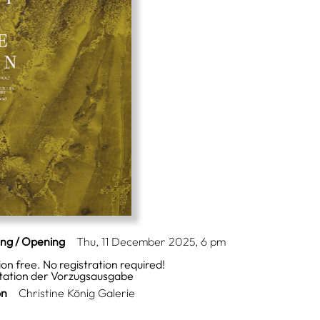
ing / Opening
Thu, 11 December 2025, 6 pm
on free. No registration required!
tation der Vorzugsausgabe
on
Christine König Galerie