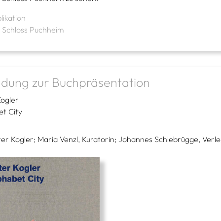
likation
e Schloss Puchheim
adung zur Buchpräsentation
Kogler
et City
ter Kogler; Maria Venzl, Kuratorin; Johannes Schlebrügge, Verl