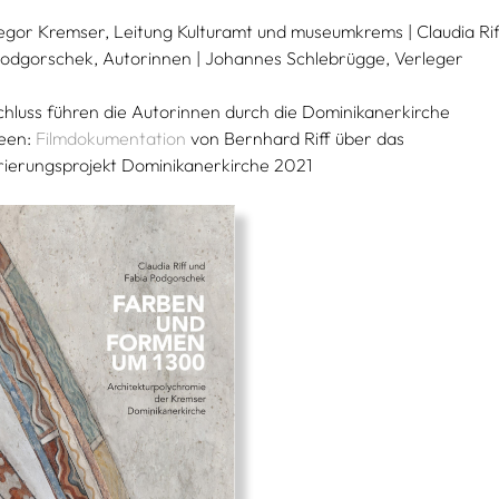
egor Kremser, Leitung Kulturamt und museumkrems | Claudia Rif
Podgorschek, Autorinnen | Johannes Schlebrügge, Verleger
hluss führen die Autorinnen durch die Dominikanerkirche
een:
Filmdokumentation
von Bernhard Riff über das
rierungsprojekt Dominikanerkirche 2021