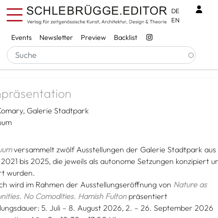
Skip to main content
Benu
DE
EN
Services
Events
Newsletter
Preview
Backlist
Breadcrumb
Startseite
Events
Past Events
präsentation
Komary
Galerie Stadtpark
uum
uum
versammelt zwölf Ausstellungen der Galerie Stadtpark aus
2021 bis 2025, die jeweils als autonome Setzungen konzipiert u
ert wurden.
ch wird im Rahmen der Ausstellungseröffnung von
Nature as
ities. No Comodities. Hamish Fulton
präsentiert
lungsdauer: 5. Juli – 8. August 2026, 2. – 26. September 2026