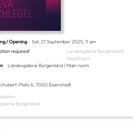
ing / Opening
Sat, 27 September 2025, 11 am
ation required!
Landesgalerie Burgenland |
Hauptraum
on
Landesgalerie Burgenland | Main room
Schubert-Platz 6, 7000 Eisenstadt
likation
galerie Burgenland