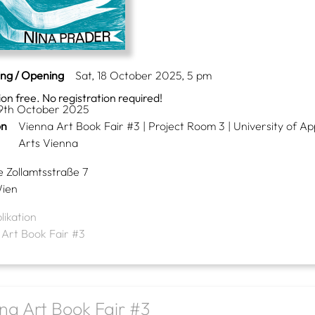
ing / Opening
Sat, 18 October 2025, 5 pm
on free. No registration required!
 19th October 2025
on
Vienna Art Book Fair #3 | Project Room 3 | University of Ap
Arts Vienna
 Zollamtsstraße 7
ien
likation
 Art Book Fair #3
na Art Book Fair #3