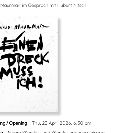
 Maurmair im Gespräch mit Hubert Nitsch
ing / Opening
Thu, 23 April 2026, 6.30 pm
on
Maerz Künstler- und Künstlerinnenvereinigung