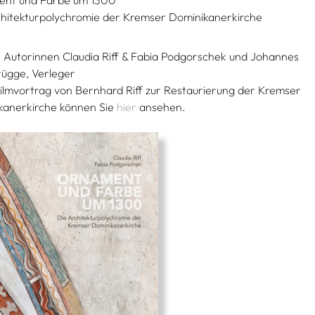
chitekturpolychromie der Kremser Dominikanerkirche
n Autorinnen Claudia Riff & Fabia Podgorschek und Johannes
rügge, Verleger
ilmvortrag von Bernhard Riff zur Restaurierung der Kremser
kanerkirche können Sie
hier
ansehen.