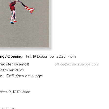
ing / Opening
Fri, 19 December 2025, 7 pm
register by email!
office@schlebruegge.com
ecember 2025
on
Café Korb Artlounge
ätte 9, 1010 Wien