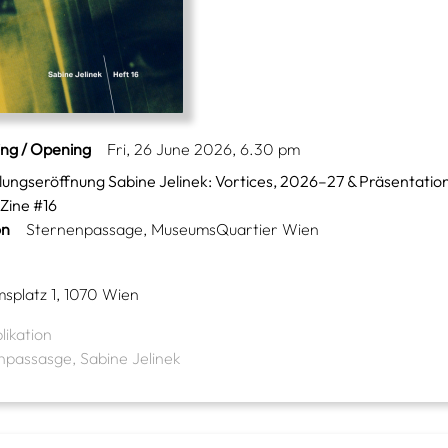
ing / Opening
Fri, 26 June 2026, 6.30 pm
lungseröffnung Sabine Jelinek: Vortices, 2026–27 & Präsentatio
Zine #16
on
Sternenpassage, MuseumsQuartier Wien
splatz 1, 1070 Wien
likation
npassasge, Sabine Jelinek