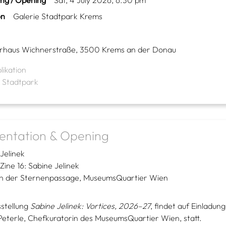
ing / Opening
Sat, 4 July 2026, 6.30 pm
on
Galerie Stadtpark Krems
erhaus Wichnerstraße, 3500 Krems an der Donau
likation
e Stadtpark
entation & Opening
Jelinek
ine 16: Sabine Jelinek
n der Sternenpassage, MuseumsQuartier Wien
sstellung
Sabine Jelinek: Vortices, 2026–27
, findet auf Einladun
Peterle, Chefkuratorin des MuseumsQuartier Wien, statt.