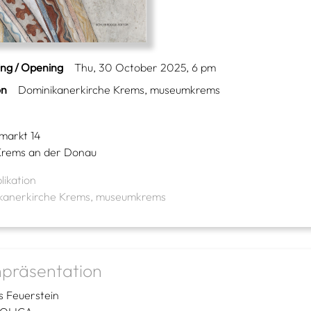
ing / Opening
Thu, 30 October 2025, 6 pm
on
Dominikanerkirche Krems, museumkrems
markt 14
rems an der Donau
likation
kanerkirche Krems, museumkrems
präsentation
 Feuerstein