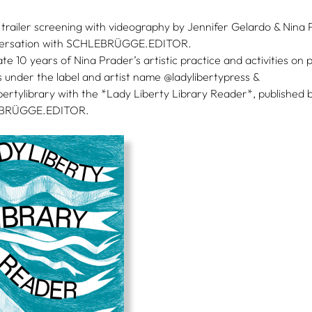
trailer screening with videography by Jennifer Gelardo & Nina
versation with SCHLEBRÜGGE.EDITOR.
te 10 years of Nina Prader’s artistic practice and activities on 
 under the label and artist name @ladylibertypress &
bertylibrary with the *Lady Liberty Library Reader*, published 
BRÜGGE.EDITOR.