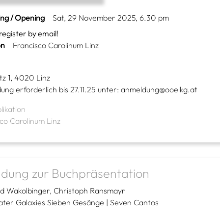
ing / Opening
Sat, 29 November 2025, 6.30 pm
register by email!
on
Francisco Carolinum Linz
z 1, 4020 Linz
ng erforderlich bis 27.11.25 unter: anmeldung@ooelkg.at
likation
co Carolinum Linz
adung zur Buchpräsentation
d Wakolbinger
Christoph Ransmayr
ater Galaxies Sieben Gesänge | Seven Cantos