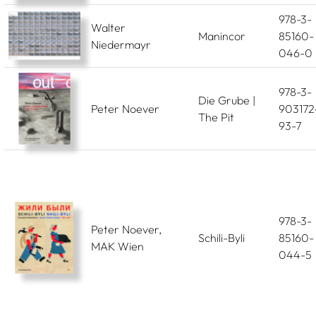
978-3-
Walter
Manincor
85160-
Niedermayr
046-0
978-3-
Die Grube |
Peter Noever
903172
The Pit
93-7
978-3-
Peter Noever,
Schili-Byli
85160-
MAK Wien
044-5