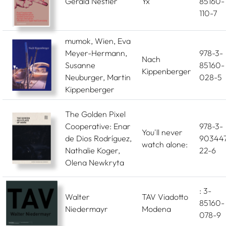
Gerald Nestler
Yx
85160-
110-7
mumok, Wien, Eva
Meyer-Hermann,
978-3-
Nach
Susanne
85160-
Kippenberger
Neuburger, Martin
028-5
Kippenberger
The Golden Pixel
Cooperative: Enar
978-3-
You'll never
de Dios Rodríguez,
903447
watch alone:
Nathalie Koger,
22-6
Olena Newkryta
: 3-
Walter
TAV Viadotto
85160-
Niedermayr
Modena
078-9