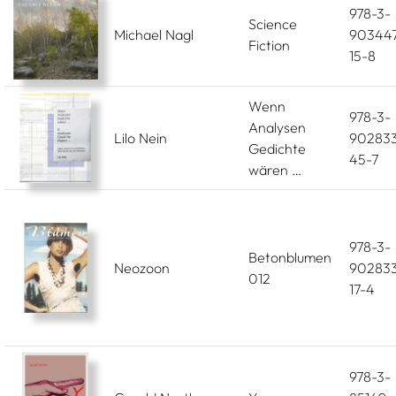
978-3-
Science
Michael Nagl
903447
Fiction
15-8
Wenn
978-3-
Analysen
Lilo Nein
90283
Gedichte
45-7
wären …
978-3-
Betonblumen
Neozoon
90283
012
17-4
978-3-