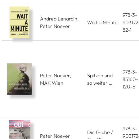
978-3-
Andrea Lenardin,
Wait a Minute
903172
Peter Noever
82-1
978-3-
Peter Noever,
Spitzen und
85160-
MAK Wien
so weiter …
120-6
978-3-
Die Grube /
Peter Noever
903172