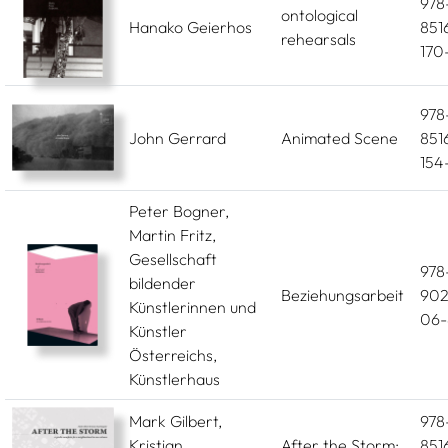
978
ontological
Hanako Geierhos
851
rehearsals
170-
978
John Gerrard
Animated Scene
851
154-
Peter Bogner,
Martin Fritz,
Gesellschaft
978
bildender
Beziehungsarbeit
902
Künstlerinnen und
06-
Künstler
Österreichs,
Künstlerhaus
Mark Gilbert,
978
Kristian
After the Storm:
851