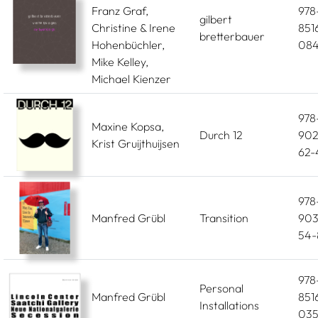
Franz Graf,
978
gilbert
Christine & Irene
851
bretterbauer
Hohenbüchler,
084
Mike Kelley,
Michael Kienzer
978
Maxine Kopsa,
Durch 12
902
Krist Gruijthuijsen
62-
978
Manfred Grübl
Transition
903
54-
978
Personal
Manfred Grübl
851
Installations
035