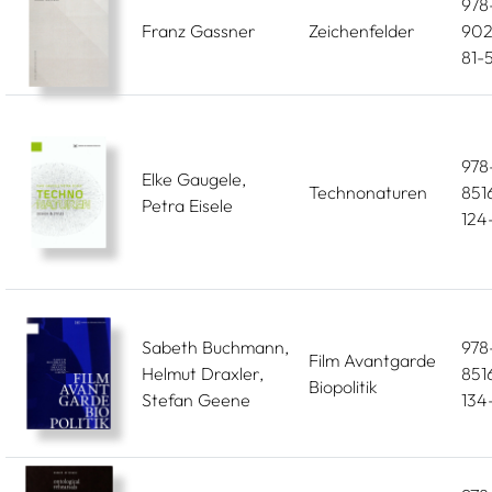
978
Franz Gassner
Zeichenfelder
902
81-
978
Elke Gaugele,
Technonaturen
851
Petra Eisele
124
Sabeth Buchmann,
978
Film Avantgarde
Helmut Draxler,
851
Biopolitik
Stefan Geene
134