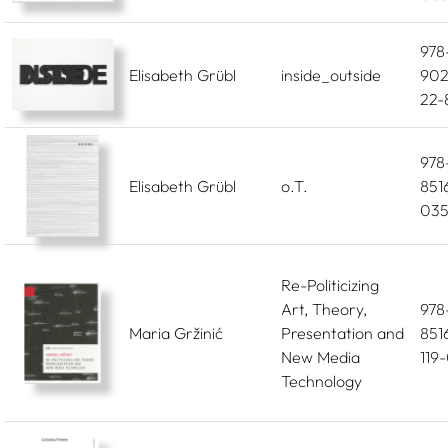
978
Elisabeth Grübl
inside_outside
902
22-
978
Elisabeth Grübl
o.T.
851
035
Re-Politicizing
Art, Theory,
978
Maria Gržinić
Presentation and
851
New Media
119
Technology