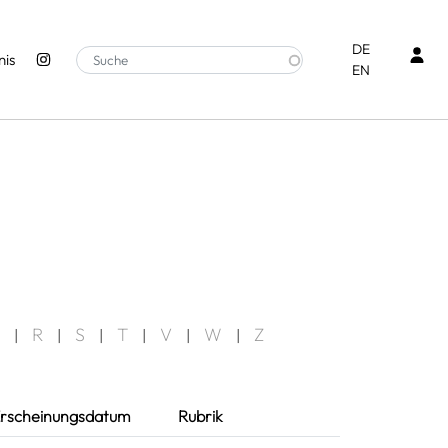
Ben
DE
is
EN
R
S
T
V
W
Z
|
|
|
|
|
|
rscheinungsdatum
Rubrik