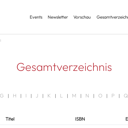
Services
Events
Newsletter
Vorschau
Gesamtverzeichn
s
Gesamtverzeichnis
G
H
I
J
K
L
M
N
O
P
Q
|
|
|
|
|
|
|
|
|
|
Titel
ISBN
E