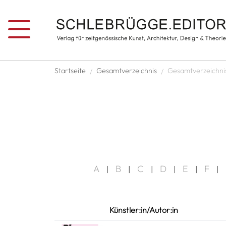
Direkt zum Inhalt
Pfadnavigation
Startseite
Gesamtverzeichnis
Gesamtverzeichni
A
B
C
D
E
F
|
|
|
|
|
|
Künstler:in/Autor:in