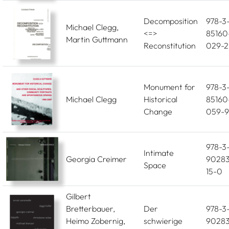
Decomposition
978-3
Michael Clegg,
<=>
85160
Martin Guttmann
Reconstitution
029-2
Monument for
978-3
Michael Clegg
Historical
85160
Change
059-9
978-3
Intimate
Georgia Creimer
90283
Space
15-0
Gilbert
Bretterbauer,
Der
978-3
Heimo Zobernig,
schwierige
90283