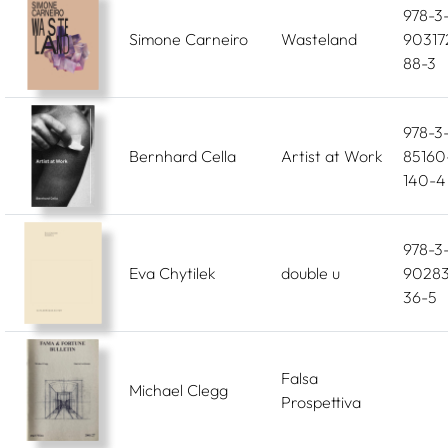
978-3
Simone Carneiro
Wasteland
90317
88-3
978-3
Bernhard Cella
Artist at Work
85160
140-4
978-3
Eva Chytilek
double u
90283
36-5
Falsa
Michael Clegg
Prospettiva