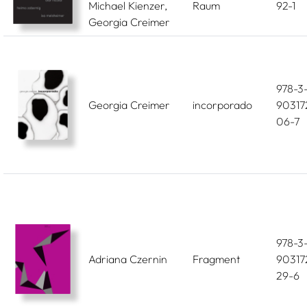
Michael Kienzer,
Raum
92-1
Georgia Creimer
978-3
Georgia Creimer
incorporado
90317
06-7
978-3
Adriana Czernin
Fragment
90317
29-6