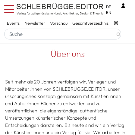
Direkt zum Inhalt
Benu
DE
EN
Services
Events
Newsletter
Vorschau
Gesamtverzeichnis
Pfadnavigation
Startseite
Über Uns
Über uns
Seit mehr als 20 Jahren verfolgen wir, Verleger und
Mitarbeiter:innen von SCHLEBRÜGGE.EDITOR, unser
ursprüngliches Konzept: gemeinsam mit Künstler:innen
und Autor:innen Bücher zu entwerfen und zu
veröffentlichen, die eigenständige, authentische
Umsetzungen künstlerischer Konzepte und
Entscheidungen darstellen. Bis heute sind wir ein Verlag
der Künstler:innen und ein Verlag für sie. Wir arbeiten in