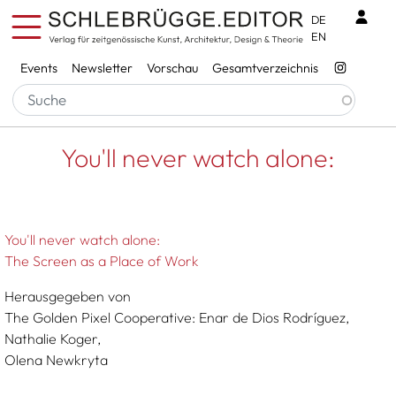
Direkt zum Inhalt
Benu
DE
EN
Services
Events
Newsletter
Vorschau
Gesamtverzeichnis
Pfadnavigation
Startseite
You'll Never Watch Alone:
You'll never watch alone:
You'll never watch alone:
The Screen as a Place of Work
Herausgegeben von
The Golden Pixel Cooperative: Enar de Dios Rodríguez,
Nathalie Koger,
Olena Newkryta