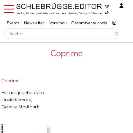
Direkt zum Inhalt
Benu
DE
EN
Services
Events
Newsletter
Vorschau
Gesamtverzeichnis
Pfadnavigation
Startseite
Coprime
Coprime
Coprime
Herausgegeben von
David Komary,
Galerie Stadtpark