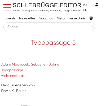
Direkt zum Inhalt
Benu
DE
EN
Services
Events
Newsletter
Vorschau
Gesamtverzeichnis
Pfadnavigation
Startseite
Typopassage 3
Typopassage 3
Adam Machacek
Sébastien Bohner
Typopassage 3
welcometo.as
Herausgegeben von
Erwin K. Bauer