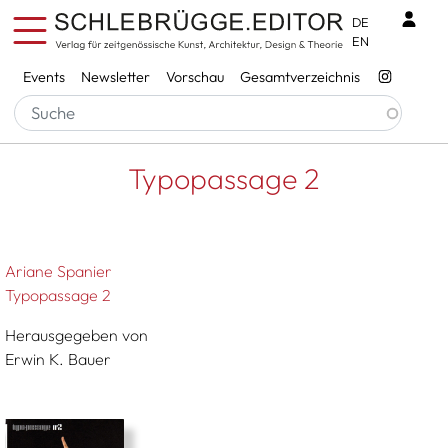
Direkt zum Inhalt
Benu
DE
EN
Services
Events
Newsletter
Vorschau
Gesamtverzeichnis
Pfadnavigation
Startseite
Typopassage 2
Typopassage 2
Ariane Spanier
Typopassage 2
Herausgegeben von
Erwin K. Bauer