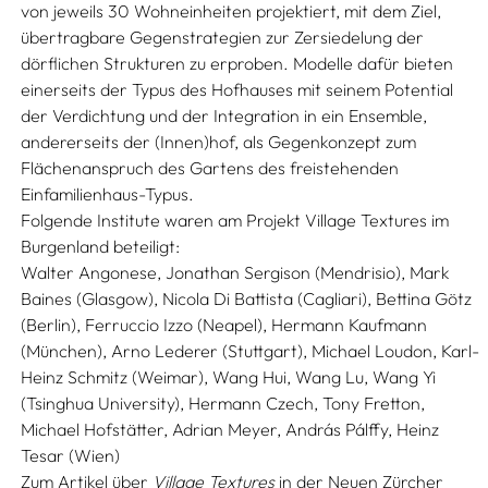
von jeweils 30 Wohneinheiten projektiert, mit dem Ziel,
übertragbare Gegenstrategien zur Zersiedelung der
dörflichen Strukturen zu erproben. Modelle dafür bieten
einerseits der Typus des Hofhauses mit seinem Potential
der Verdichtung und der Integration in ein Ensemble,
andererseits der (Innen)hof, als Gegenkonzept zum
Flächenanspruch des Gartens des freistehenden
Einfamilienhaus-Typus.
Folgende Institute waren am Projekt Village Textures im
Burgenland beteiligt:
Walter Angonese, Jonathan Sergison (Mendrisio), Mark
Baines (Glasgow), Nicola Di Battista (Cagliari), Bettina Götz
(Berlin), Ferruccio Izzo (Neapel), Hermann Kaufmann
(München), Arno Lederer (Stuttgart), Michael Loudon, Karl-
Heinz Schmitz (Weimar), Wang Hui, Wang Lu, Wang Yi
(Tsinghua University), Hermann Czech, Tony Fretton,
Michael Hofstätter, Adrian Meyer, András Pálffy, Heinz
Tesar (Wien)
Zum Artikel über
Village Textures
in der Neuen Zürcher