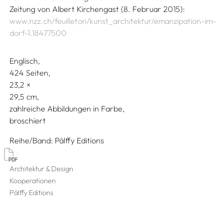
Zeitung von Albert Kirchengast (8. Februar 2015):
www.nzz.ch/feuilleton/kunst_architektur/emanzipation-im-
dorf-1.18477500
Englisch
424 Seiten,
23,2
29,5
zahlreiche Abbildungen in Farbe
broschiert
Reihe/Band
Pálffy Editions
Architektur & Design
Kooperationen
Pálffy Editions