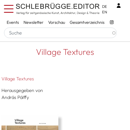
Direkt zum Inhalt
Benu
DE
EN
Services
Events
Newsletter
Vorschau
Gesamtverzeichnis
Pfadnavigation
Startseite
Village Textures
Village Textures
Village Textures
Herausgegeben von
András Pálffy