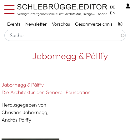
Direkt zum Inhalt
Benu
DE
EN
Services
Events
Newsletter
Vorschau
Gesamtverzeichnis
Pfadnavigation
Startseite
Jabornegg & Pálffy
Jabornegg & Pálffy
Jabornegg & Pálffy
Die Architektur der Generali Foundation
Herausgegeben von
Christian Jabornegg,
András Pálffy