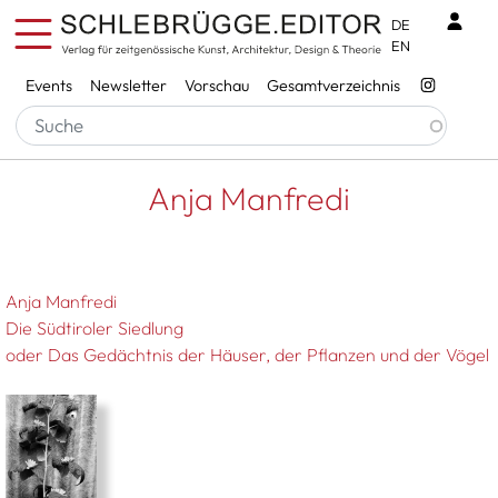
Direkt zum Inhalt
Benu
DE
EN
Services
Events
Newsletter
Vorschau
Gesamtverzeichnis
Pfadnavigation
Startseite
Anja Manfredi
Anja Manfredi
Anja Manfredi
Die Südtiroler Siedlung
oder Das Gedächtnis der Häuser, der Pflanzen und der Vögel