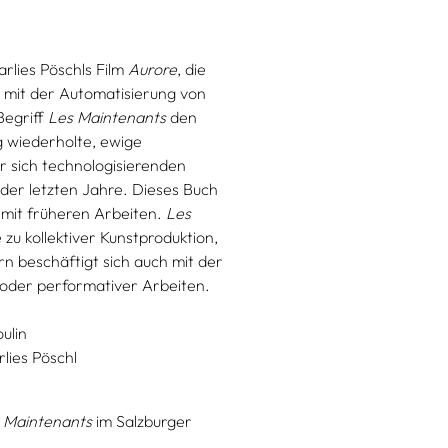
arlies Pöschls Film
Aurore
, die
 mit der Automatisierung von
Begriff
Les Maintenants
den
ig wiederholte, ewige
r sich technologisierenden
der letzten Jahre. Dieses Buch
mit früheren Arbeiten.
Les
zu kollektiver Kunstproduktion,
rn beschäftigt sich auch mit der
r oder performativer Arbeiten.
ulin
lies Pöschl
s Maintenants
im Salzburger