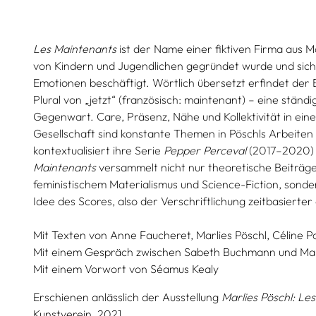
Les Maintenants
ist der Name einer fiktiven Firma aus M
von Kindern und Jugendlichen gegründet wurde und sich
Emotionen beschäftigt. Wörtlich übersetzt erfindet der 
Plural von „jetzt“ (französisch: maintenant) – eine ständ
Gegenwart. Care, Präsenz, Nähe und Kollektivität in eine
Gesellschaft sind konstante Themen in Pöschls Arbeiten 
kontextualisiert ihre Serie
Pepper Perceval
(2017–2020) 
Maintenants
versammelt nicht nur theoretische Beiträge 
feministischem Materialismus und Science-Fiction, sonde
Idee des Scores, also der Verschriftlichung zeitbasierte
Mit Texten von
Anne Faucheret,
Marlies Pöschl,
Céline Po
Mit einem Gespräch zwischen
Sabeth Buchmann
und
Mar
Mit einem Vorwort von
Séamus Kealy
Erschienen anlässlich der Ausstellung
Marlies Pöschl: Le
Kunstverein, 2021