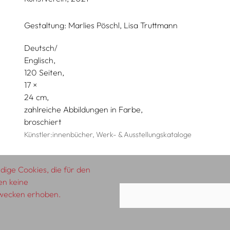
Gestaltung:
Marlies Pöschl,
Lisa Truttmann
Deutsch/
Englisch
120 Seiten,
17
24
zahlreiche Abbildungen in Farbe
broschiert
Künstler:innenbücher, Werk- & Ausstellungskataloge
ige Cookies, die für den
en keine
zwecken erhoben.
AGB
Impressum
Datenschutzerklärung
A