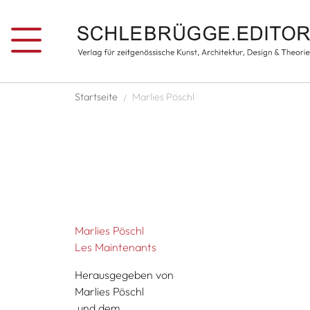
Direkt zum Inhalt
Pfadnavigation
Startseite
Marlies Pöschl
Marlies Pöschl
Les Maintenants
Herausgegeben von
Marlies Pöschl
und dem