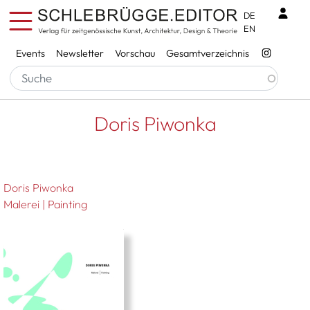
Direkt zum Inhalt
Benu
DE
EN
Services
Events
Newsletter
Vorschau
Gesamtverzeichnis
Pfadnavigation
Startseite
Doris Piwonka
Doris Piwonka
Doris Piwonka
Malerei | Painting