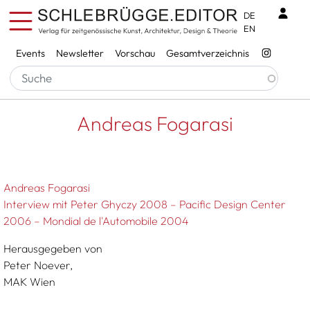
Direkt zum Inhalt
Benu
DE
EN
Services
Events
Newsletter
Vorschau
Gesamtverzeichnis
Pfadnavigation
Startseite
Andreas Fogarasi
Andreas Fogarasi
Andreas Fogarasi
Interview mit Peter Ghyczy 2008 – Pacific Design Center
2006 – Mondial de l'Automobile 2004
Herausgegeben von
Peter Noever,
MAK Wien