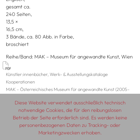
gesamt ca.
240 Seiten,
13,5
16,5
3 Bände, ca. 80 Abb. in Farbe
broschiert
Reihe/Band
MAK – Museum für angewandte Kunst, Wien
Künstler:innenbücher, Werk- & Ausstellungskataloge
Kooperationen
MAK – Österreichisches Museum für angewandte Kunst (2005–
2018)
Diese Website verwendet ausschließlich technisch
notwendige Cookies, die für den reibungslosen
Betrieb der Seite erforderlich sind. Es werden keine
personenbezogenen Daten zu Tracking- oder
© 2026 SCHLEBRÜGGE.EDITOR
Marketingzwecken erhoben.