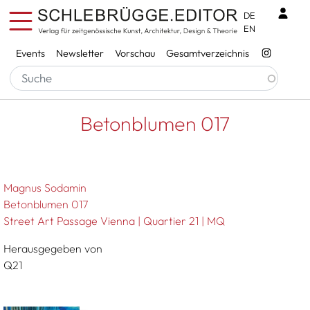
Direkt zum Inhalt
Benu
DE
EN
Services
Events
Newsletter
Vorschau
Gesamtverzeichnis
Pfadnavigation
Startseite
Betonblumen 017
Betonblumen 017
Magnus Sodamin
Betonblumen 017
Street Art Passage Vienna | Quartier 21 | MQ
Herausgegeben von
Q21