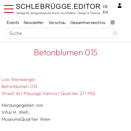
Direkt zum Inhalt
Benu
DE
EN
Services
Events
Newsletter
Vorschau
Gesamtverzeichnis
Pfadnavigation
Startseite
Betonblumen 015
Betonblumen 015
Lois Weinberger
Betonblumen 015
Street Art Passage Vienna | Quartier 21 | MQ
Herausgegeben von
Vitus H. Weh,
MuseumsQuartier Wien