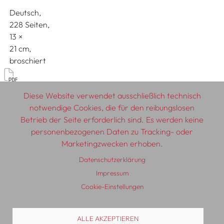
Deutsch
228 Seiten,
13
21
broschiert
Diskurs & Geschichte
Diese Website verwendet ausschließlich technisch
notwendige Cookies, die für den reibungslosen
Betrieb der Seite erforderlich sind. Es werden keine
personenbezogenen Daten zu Tracking- oder
© 2026 SCHLEBRÜGGE.EDITOR
Marketingzwecken erhoben.
Datenschutzerklärung
Über uns
Textautor:innen
AGB
Impressum
Impressum
Datenschutzerklärung
Auslieferung
Kontakt
Cookie-Einstellungen
ALLE AKZEPTIEREN