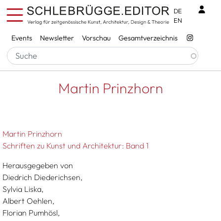
Direkt zum Inhalt
Benu
DE
EN
Services
Events
Newsletter
Vorschau
Gesamtverzeichnis
Pfadnavigation
Startseite
Martin Prinzhorn
Martin Prinzhorn
Martin Prinzhorn
Schriften zu Kunst und Architektur: Band 1
Herausgegeben von
Diedrich Diederichsen,
Sylvia Liska,
Albert Oehlen,
Florian Pumhösl,