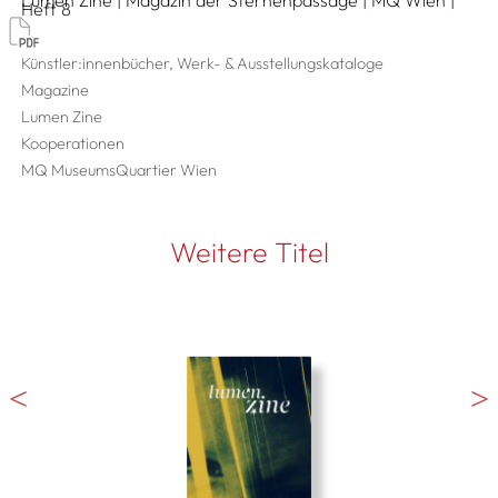
Lumen Zine | Magazin der Sternenpassage | MQ Wien |
Heft 8
Künstler:innenbücher, Werk- & Ausstellungskataloge
Magazine
Lumen Zine
Kooperationen
MQ MuseumsQuartier Wien
Weitere Titel