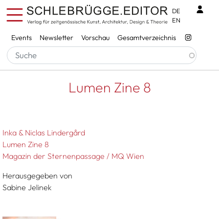
Direkt zum Inhalt
Benu
DE
EN
Services
Events
Newsletter
Vorschau
Gesamtverzeichnis
Pfadnavigation
Startseite
Lumen Zine 8
Lumen Zine 8
Inka & Niclas Lindergård
Lumen Zine 8
Magazin der Sternenpassage / MQ Wien
Herausgegeben von
Sabine Jelinek