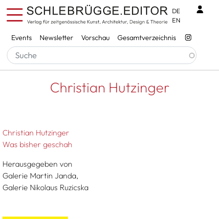
Direkt zum Inhalt
Benu
DE
EN
Services
Events
Newsletter
Vorschau
Gesamtverzeichnis
Pfadnavigation
Startseite
Christian Hutzinger
Christian Hutzinger
Christian Hutzinger
Was bisher geschah
Herausgegeben von
Galerie Martin Janda,
Galerie Nikolaus Ruzicska