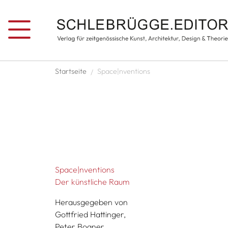
Direkt zum Inhalt
Pfadnavigation
Startseite
Space|nventions
Space|nventions
Der künstliche Raum
Herausgegeben von
Gottfried Hattinger,
Peter Bogner,