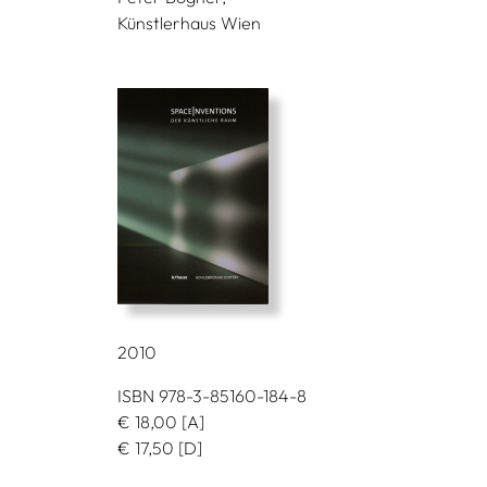
Künstlerhaus Wien
2010
ISBN 978-3-85160-184-8
€
18,00
[A]
€
17,50
[D]