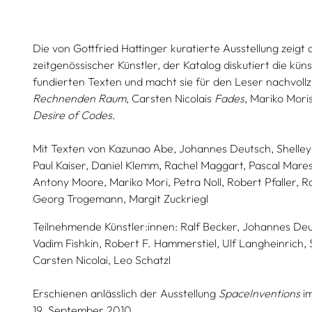
Die von Gottfried Hattinger kuratierte Ausstellung zeigt
zeitgenössischer Künstler, der Katalog diskutiert die küns
fundierten Texten und macht sie für den Leser nachvollz
Rechnenden Raum
, Carsten Nicolais
Fades
, Mariko Mori
Desire of Codes
.
Mit Texten von
Kazunao Abe,
Johannes Deutsch,
Shelley
Paul Kaiser,
Daniel Klemm,
Rachel Maggart,
Pascal Mares
Antony Moore,
Mariko Mori,
Petra Noll,
Robert Pfaller,
R
Georg Trogemann,
Margit Zuckriegl
Teilnehmende Künstler:innen:
Ralf Becker,
Johannes Deu
Vadim Fishkin,
Robert F. Hammerstiel,
Ulf Langheinrich,
Carsten Nicolai,
Leo Schatzl
Erschienen anlässlich der Ausstellung
SpaceInventions
im
19. September 2010