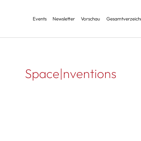
Services
Events
Newsletter
Vorschau
Gesamtverzeichn
Space|nventions