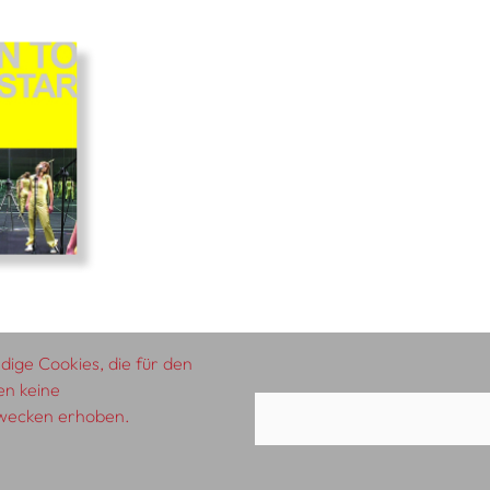
ige Cookies, die für den
en keine
zwecken erhoben.
AGB
Impressum
Datenschutzerklärung
A