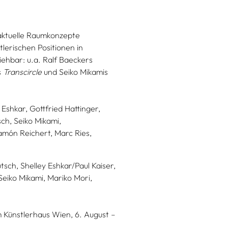
 aktuelle Raumkonzepte
tlerischen Positionen in
iehbar: u.a. Ralf Baeckers
s
Transcircle
und Seiko Mikamis
 Eshkar,
Gottfried Hattinger,
ch,
Seiko Mikami,
amón Reichert,
Marc Ries,
tsch,
Shelley Eshkar/Paul Kaiser,
Seiko Mikami,
Mariko Mori,
 Künstlerhaus Wien, 6. August –