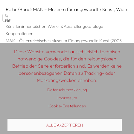
Reihe/Band
MAK – Museum für angewandte Kunst, Wien
Künstler:innenbücher, Werk- & Ausstellungskataloge
Kooperationen
MAK – Österreichisches Museum für angewandte Kunst (2005–
2018)
Diese Website verwendet ausschließlich technisch
notwendige Cookies, die für den reibungslosen
Betrieb der Seite erforderlich sind. Es werden keine
personenbezogenen Daten zu Tracking- oder
© 2026 SCHLEBRÜGGE.EDITOR
Marketingzwecken erhoben.
Datenschutzerklärung
Über uns
Textautor:innen
AGB
Impressum
Impressum
Datenschutzerklärung
Auslieferung
Kontakt
Cookie-Einstellungen
ALLE AKZEPTIEREN