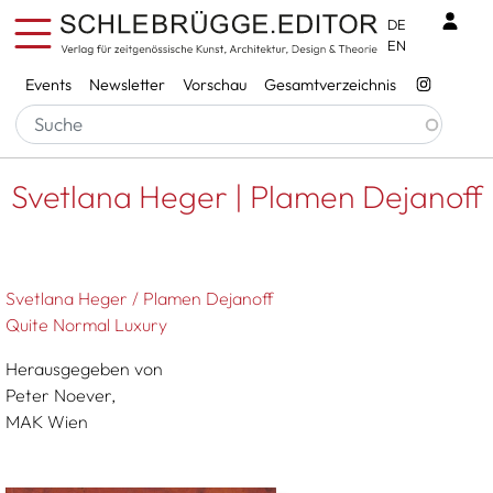
Direkt zum Inhalt
Benu
DE
EN
Services
Events
Newsletter
Vorschau
Gesamtverzeichnis
Pfadnavigation
Startseite
Svetlana Heger | Plamen Dejanoff
Svetlana Heger | Plamen Dejanoff
Svetlana Heger / Plamen Dejanoff
Quite Normal Luxury
Herausgegeben von
Peter Noever,
MAK Wien