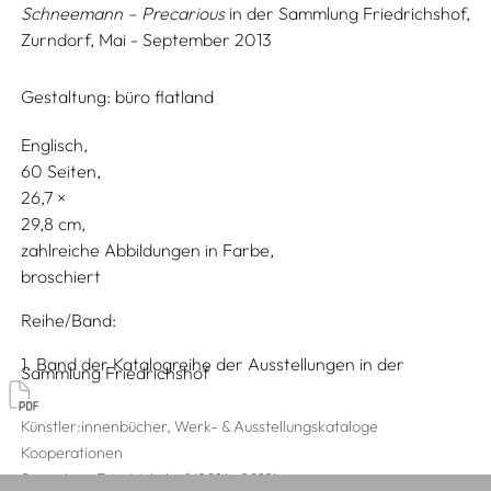
Schneemann – Precarious
in der Sammlung Friedrichshof,
Zurndorf, Mai - September 2013
Gestaltung:
büro flatland
Englisch
60 Seiten,
26,7
29,8
zahlreiche Abbildungen in Farbe
broschiert
Reihe/Band
1. Band der Katalogreihe der Ausstellungen in der
Sammlung Friedrichshof
Künstler:innenbücher, Werk- & Ausstellungskataloge
Kooperationen
Sammlung Friedrichshof (2014–2019)