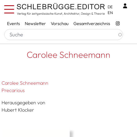
Direkt zum Inhalt
Benu
DE
EN
Services
Events
Newsletter
Vorschau
Gesamtverzeichnis
Pfadnavigation
Startseite
Carolee Schneemann
Carolee Schneemann
Carolee Schneemann
Precarious
Herausgegeben von
Hubert Klocker