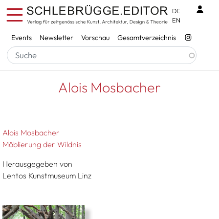
Direkt zum Inhalt
Benu
DE
EN
Services
Events
Newsletter
Vorschau
Gesamtverzeichnis
Pfadnavigation
Startseite
Alois Mosbacher
Alois Mosbacher
Alois Mosbacher
Möblierung der Wildnis
Herausgegeben von
Lentos Kunstmuseum Linz