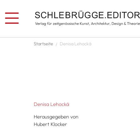
Direkt zum Inhalt
Pfadnavigation
Startseite
Denisa Lehocká
Denisa Lehocká
Herausgegeben von
Hubert Klocker