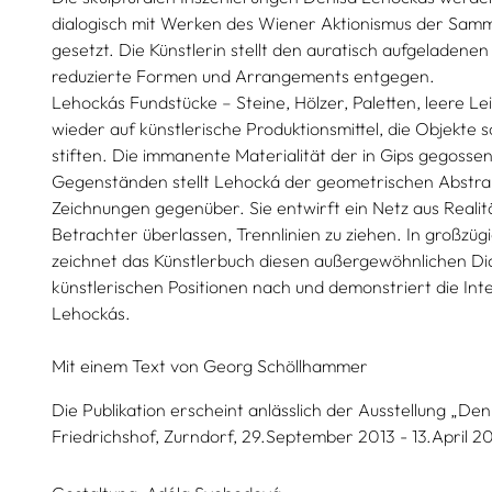
dialogisch mit Werken des Wiener Aktionismus der Samm
gesetzt. Die Künstlerin stellt den auratisch aufgeladene
reduzierte Formen und Arrangements entgegen.
Lehockás Fundstücke – Steine, Hölzer, Paletten, leere 
wieder auf künstlerische Produktionsmittel, die Objekte
stiften. Die immanente Materialität der in Gips gegoss
Gegenständen stellt Lehocká der geometrischen Abstrakt
Zeichnungen gegenüber. Sie entwirft ein Netz aus Realitä
Betrachter überlassen, Trennlinien zu ziehen. In großzügi
zeichnet das Künstlerbuch diesen außergewöhnlichen Di
künstlerischen Positionen nach und demonstriert die Int
Lehockás.
Mit einem Text von
Georg Schöllhammer
Die Publikation erscheint anlässlich der Ausstellung „D
Friedrichshof, Zurndorf, 29.September 2013 - 13.April 2