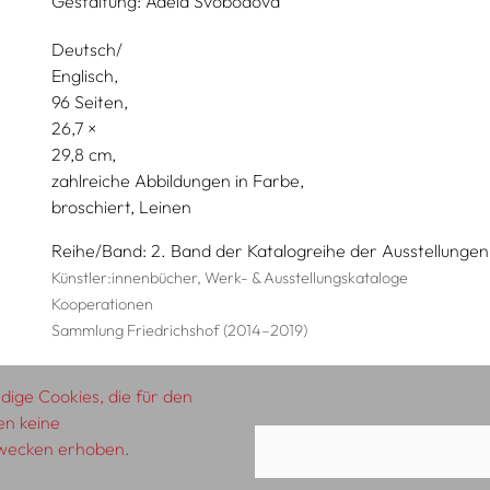
Gestaltung:
Adéla Svobodová
Deutsch/
Englisch
96 Seiten,
26,7
29,8
zahlreiche Abbildungen in Farbe
broschiert, Leinen
Reihe/Band
2. Band der Katalogreihe der Ausstellungen
Künstler:innenbücher, Werk- & Ausstellungskataloge
Kooperationen
Sammlung Friedrichshof (2014–2019)
ige Cookies, die für den
en keine
zwecken erhoben.
AGB
Impressum
Datenschutzerklärung
A