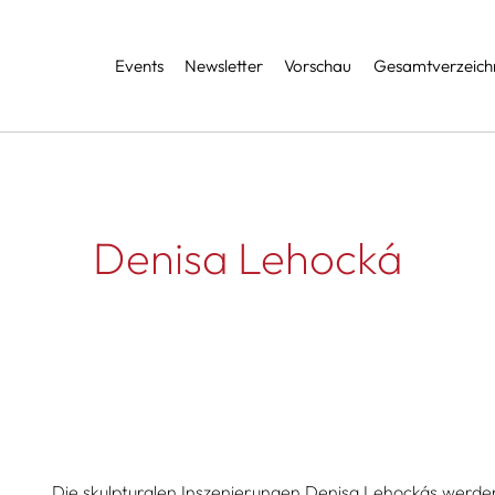
Services
Events
Newsletter
Vorschau
Gesamtverzeichn
Denisa Lehocká
Die skulpturalen Inszenierungen Denisa Lehockás werden