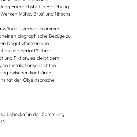
lung Friedrichshof in Beziehung
n Werken Mühls, Brus' und Nitschs
Leinwände – verweisen immer
 scheinen biographische Bezüge zu
enen Negativformen von
ion und Serialität ihrer
t und Fiktion, es bleibt dem
gen Installationsansichten
alog zwischen konträren
ensität der Objektsprache
enisa Lehocká“ in der Sammlung
014