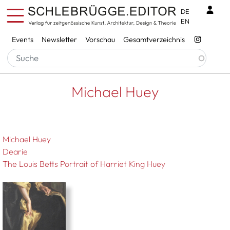
Direkt zum Inhalt
Benu
DE
EN
Services
Events
Newsletter
Vorschau
Gesamtverzeichnis
Pfadnavigation
Startseite
Michael Huey
Michael Huey
Michael Huey
Dearie
The Louis Betts Portrait of Harriet King Huey