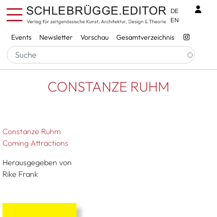
Direkt zum Inhalt
Benu
DE
EN
Services
Events
Newsletter
Vorschau
Gesamtverzeichnis
Pfadnavigation
Startseite
CONSTANZE RUHM
CONSTANZE RUHM
Constanze Ruhm
Coming Attractions
Herausgegeben von
Rike Frank