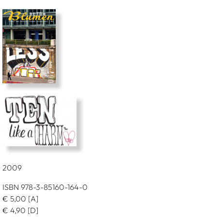
2009
ISBN 978-3-85160-164-0
€
5,00
[A]
€
4,90
[D]