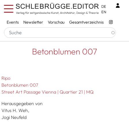
Direkt zum Inhalt
Benu
DE
EN
Services
Events
Newsletter
Vorschau
Gesamtverzeichnis
Pfadnavigation
Startseite
Betonblumen 007
Betonblumen 007
Ripo
Betonblumen 007
Street Art Passage Vienna | Quartier 21 | MQ
Herausgegeben von
Vitus H. Weh,
Jogi Neufeld