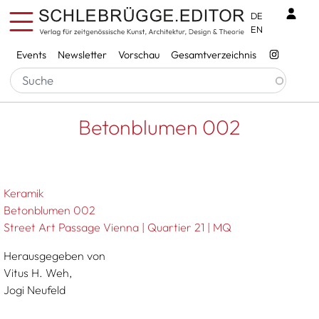
Direkt zum Inhalt
Benu
DE
EN
Services
Events
Newsletter
Vorschau
Gesamtverzeichnis
Pfadnavigation
Startseite
Betonblumen 002
Betonblumen 002
Keramik
Betonblumen 002
Street Art Passage Vienna | Quartier 21 | MQ
Herausgegeben von
Vitus H. Weh,
Jogi Neufeld