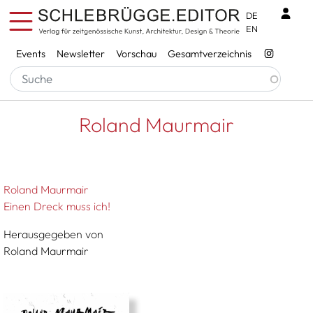
Direkt zum Inhalt
Benu
DE
EN
Services
Events
Newsletter
Vorschau
Gesamtverzeichnis
Pfadnavigation
Startseite
Roland Maurmair
Roland Maurmair
Roland Maurmair
Einen Dreck muss ich!
Herausgegeben von
Roland Maurmair