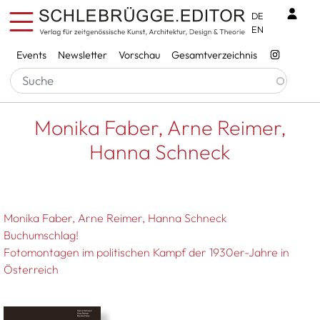
Direkt zum Inhalt
Benu
DE
EN
Services
Events
Newsletter
Vorschau
Gesamtverzeichnis
Pfadnavigation
Startseite
Monika Faber, Arne Reimer, Hanna Schneck
Monika Faber, Arne Reimer,
Hanna Schneck
Monika Faber
Arne Reimer
Hanna Schneck
Buchumschlag!
Fotomontagen im politischen Kampf der 1930er-Jahre in
Österreich